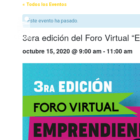
« Todos los Eventos
Este evento ha pasado.
INICIO
NUESTRO
3era edición del Foro Vir
octubre 15, 2020 @ 9:00 am
-
11:00 am
NOSOTR
ORGANI
ACADEM
CULTUR
COMPRO
ESTUDIO