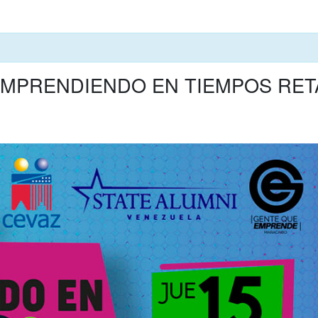
S SERVICIOS
CEVAZ DIGITAL
INSCRIPCIONES
tual “EMPRENDIENDO EN TIEMPOS R
OS
DIGITAL
ZACIÓN
PRESENCIAL
IA
A
MISO SOCIAL
S EN EEUU