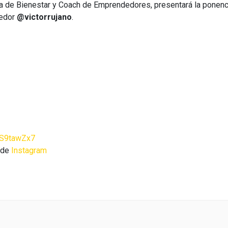
a de Bienestar y Coach de Emprendedores, presentará la ponenc
dedor
@victorrujano
.
7S9tawZx7
s de
Instagram