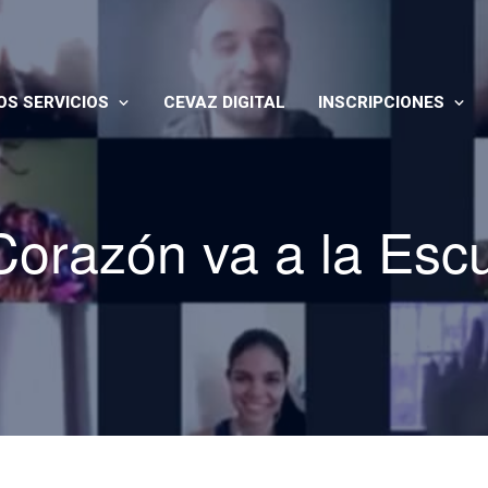
S SERVICIOS
CEVAZ DIGITAL
INSCRIPCIONES
OS
DIGITAL
Corazón va a la Esc
ZACIÓN
PRESENCIAL
IA
A
MISO SOCIAL
S EN EEUU